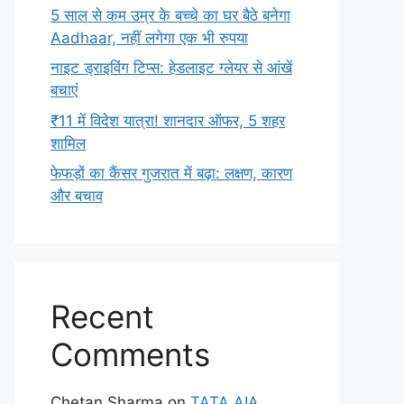
5 साल से कम उम्र के बच्चे का घर बैठे बनेगा
Aadhaar, नहीं लगेगा एक भी रुपया
नाइट ड्राइविंग टिप्स: हेडलाइट ग्लेयर से आंखें
बचाएं
₹11 में विदेश यात्रा! शानदार ऑफर, 5 शहर
शामिल
फेफड़ों का कैंसर गुजरात में बढ़ा: लक्षण, कारण
और बचाव
Recent
Comments
Chetan Sharma
on
TATA AIA