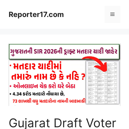
Skip
to
Reporter17.com
Menu
content
Gujarat Draft Voter