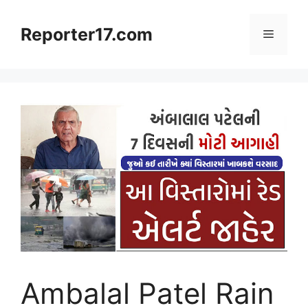
Skip
to
Reporter17.com
Menu
content
Ambalal Patel Rain