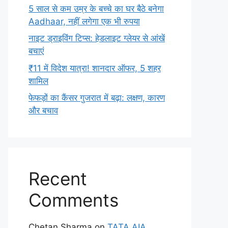
5 साल से कम उम्र के बच्चे का घर बैठे बनेगा
Aadhaar, नहीं लगेगा एक भी रुपया
नाइट ड्राइविंग टिप्स: हेडलाइट ग्लेयर से आंखें
बचाएं
₹11 में विदेश यात्रा! शानदार ऑफर, 5 शहर
शामिल
फेफड़ों का कैंसर गुजरात में बढ़ा: लक्षण, कारण
और बचाव
Recent
Comments
Chetan Sharma
on
TATA AIA