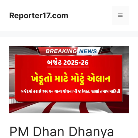
Skip
to
Reporter17.com
Menu
content
PM Dhan Dhanya