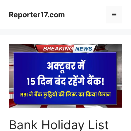
Skip
to
Reporter17.com
Menu
content
Bank Holiday List