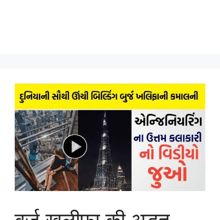
बुर्ज खलीफा की अद्भुत