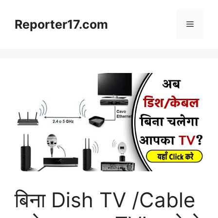
Skip
to
Reporter17.com
Menu
content
बिना Dish TV /Cable