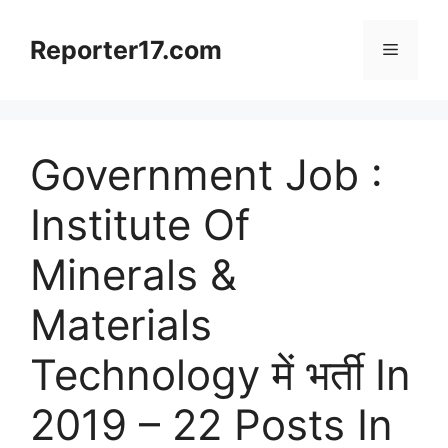
Skip
to
Reporter17.com
Menu
content
Government Job :
Institute Of
Minerals &
Materials
Technology में भर्ती In
2019 – 22 Posts In