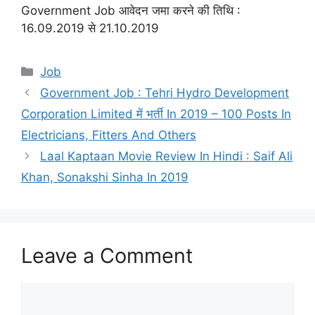
Government Job आवेदन जमा करने की तिथि :
16.09.2019 से 21.10.2019
Categories
Job
Government Job : Tehri Hydro Development
Corporation Limited में भर्ती In 2019 – 100 Posts In
Electricians, Fitters And Others
Laal Kaptaan Movie Review In Hindi : Saif Ali
Khan, Sonakshi Sinha In 2019
Leave a Comment
Comment