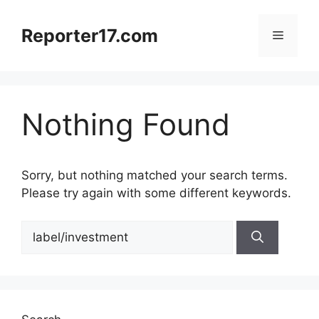
Skip
to
Reporter17.com
Menu
content
Nothing Found
Sorry, but nothing matched your search terms.
Please try again with some different keywords.
Search
for: