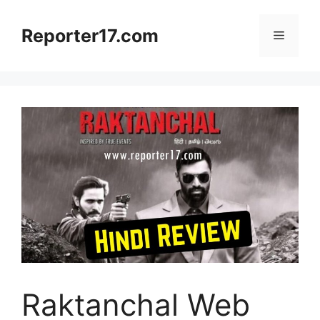
Skip
to
Reporter17.com
Menu
content
Raktanchal Web