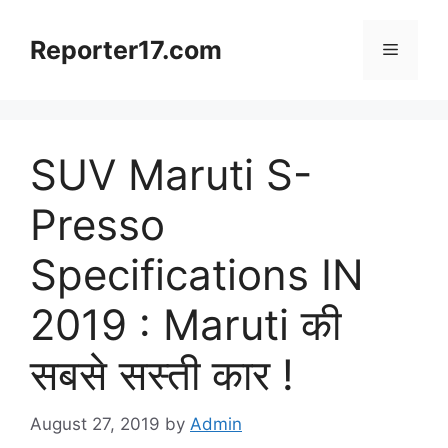
Skip
to
Reporter17.com
Menu
content
SUV Maruti S-
Presso
Specifications IN
2019 : Maruti की
सबसे सस्ती कार !
August 27, 2019
by
Admin